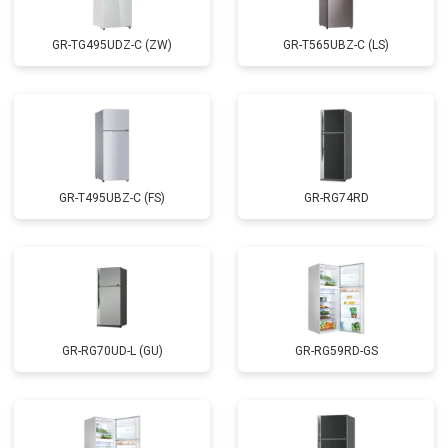
GR-TG495UDZ-C (ZW)
GR-T565UBZ-C (LS)
GR-T495UBZ-C (FS)
GR-RG74RD
GR-RG70UD-L (GU)
GR-RG59RD-GS