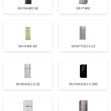
GR-YG64RD GB
GR-Y74RD
GR-Y64RD MC
GR-W77UDZ-E (C)
GR-W69UDZ-E (S)
GR-TG565UDZ-C (XK)