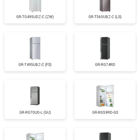
GR-TG495UDZ-C (ZW)
GR-T565UBZ-C (LS)
GR-T495UBZ-C (FS)
GR-RG74RD
GR-RG70UD-L (GU)
GR-RG59RD-GS