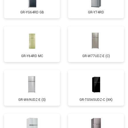
GR-YG64RD GB
GR-Y74RD
GR-Y64RD MC
GR-W77UDZ-E (C)
GR-W69UDZ-E (S)
GR-TG565UDZ-C (XK)