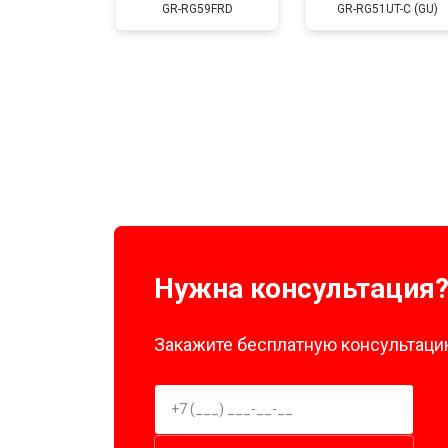
GR-RG59FRD
GR-RG51UT-C (GU)
Замена нагревателя оттайки
Замена реле
Устранение утечки хладагента
Нужна консультация
Закажите бесплатную консультацию