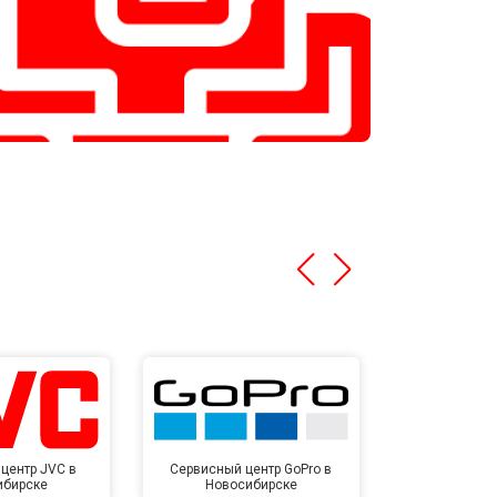
центр JVC в
Сервисный центр GoPro в
Сервисный ц
ибирске
Новосибирске
Новос