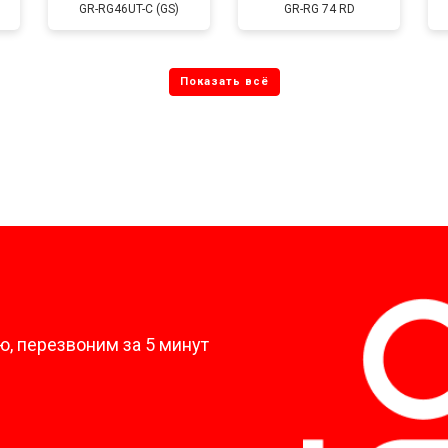
GR-RG46UT-C (GS)
GR-RG 74 RD
от 80 мин
о
от 60 мин
о
от 70 мин
о
?
, перезвоним за 5 минут