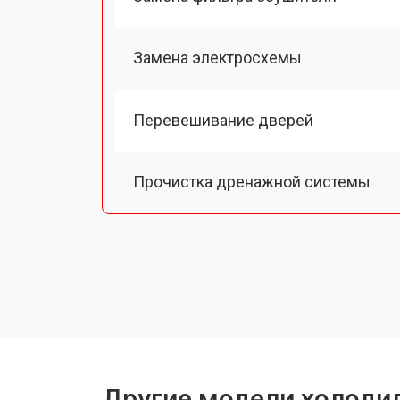
Замена электросхемы
Перевешивание дверей
Прочистка дренажной системы
Ремонт датчика морозильного отд
Ремонт испарителя
Устранение засора трубопровода
Другие модели холодил