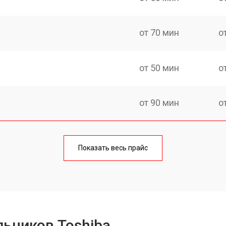
от 70 мин
о
от 50 мин
о
от 90 мин
о
еления
от 50 мин
о
Показать весь прайс
от 80 мин
о
от 50 мин
о
ьников Toshiba