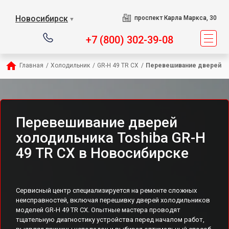
Новосибирск
проспект Карла Маркса, 30
▼
+7 (800) 302-39-08
Главная
/
Холодильник
/
GR-H 49 TR CX
/
Перевешивание дверей
Перевешивание дверей
холодильника Toshiba GR-H
49 TR CX в Новосибирске
Сервисный центр специализируется на ремонте сложных
неисправностей, включая перешивку дверей холодильников
моделей GR-H 49 TR CX. Опытные мастера проводят
тщательную диагностику устройства перед началом работ,