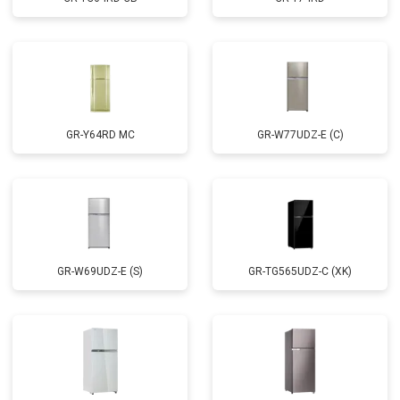
GR-Y64RD MC
GR-W77UDZ-E (C)
GR-W69UDZ-E (S)
GR-TG565UDZ-C (XK)