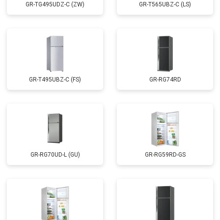
GR-TG495UDZ-C (ZW)
GR-T565UBZ-C (LS)
GR-T495UBZ-C (FS)
GR-RG74RD
GR-RG70UD-L (GU)
GR-RG59RD-GS