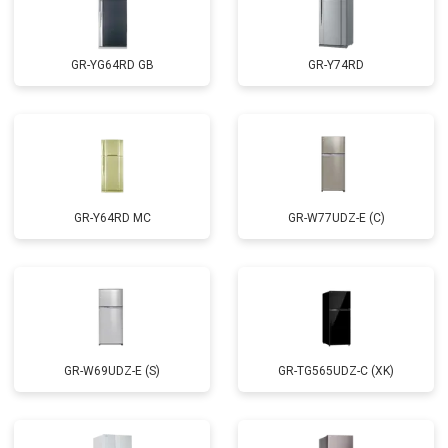
GR-YG64RD GB
GR-Y74RD
GR-Y64RD MC
GR-W77UDZ-E (C)
GR-W69UDZ-E (S)
GR-TG565UDZ-C (XK)