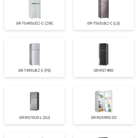
GR-TG495UDZ-C (ZW)
GR-T565UBZ-C (LS)
GR-T495UBZ-C (FS)
GR-RG74RD
GR-RG70UD-L (GU)
GR-RG59RD-GS