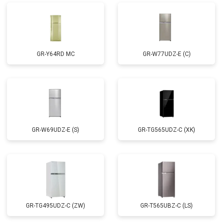
GR-Y64RD MC
GR-W77UDZ-E (C)
GR-W69UDZ-E (S)
GR-TG565UDZ-C (XK)
GR-TG495UDZ-C (ZW)
GR-T565UBZ-C (LS)