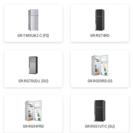
GR-T495UBZ-C (FS)
GR-RG74RD
GR-RG70UD-L (GU)
GR-RG59RD-GS
GR-RG59FRD
GR-RG51UT-C (GU)