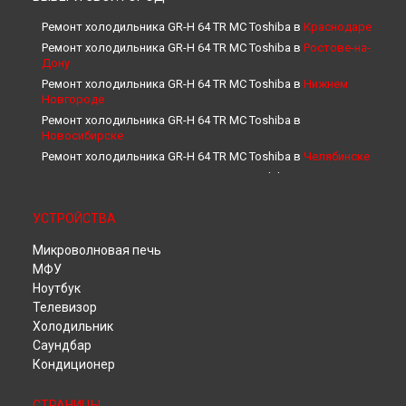
Ремонт холодильника GR-H 64 TR MC Toshiba в
Краснодаре
Ремонт холодильника GR-H 64 TR MC Toshiba в
Ростове-на-
Дону
Ремонт холодильника GR-H 64 TR MC Toshiba в
Нижнем
Новгороде
Ремонт холодильника GR-H 64 TR MC Toshiba в
Новосибирске
Ремонт холодильника GR-H 64 TR MC Toshiba в
Челябинске
Ремонт холодильника GR-H 64 TR MC Toshiba в
Екатеринбурге
Ремонт холодильника GR-H 64 TR MC Toshiba в
Казани
УСТРОЙСТВА
Ремонт холодильника GR-H 64 TR MC Toshiba в
Уфе
Микроволновая печь
Ремонт холодильника GR-H 64 TR MC Toshiba в
Воронеже
МФУ
Ремонт холодильника GR-H 64 TR MC Toshiba в
Волгограде
Ноутбук
Ремонт холодильника GR-H 64 TR MC Toshiba в
Барнауле
Телевизор
Ремонт холодильника GR-H 64 TR MC Toshiba в
Ижевске
Холодильник
Ремонт холодильника GR-H 64 TR MC Toshiba в
Тольятти
Саундбар
Ремонт холодильника GR-H 64 TR MC Toshiba в
Ярославле
Кондиционер
Ремонт холодильника GR-H 64 TR MC Toshiba в
Саратове
Ремонт холодильника GR-H 64 TR MC Toshiba в
Хабаровске
СТРАНИЦЫ