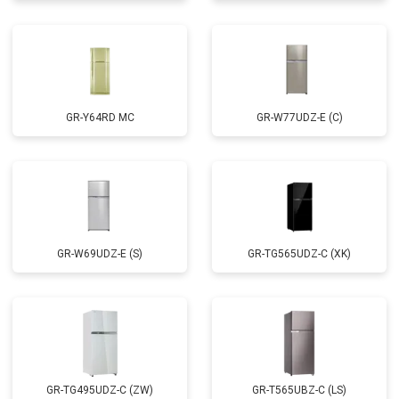
GR-Y64RD MC
GR-W77UDZ-E (C)
GR-W69UDZ-E (S)
GR-TG565UDZ-C (XK)
GR-TG495UDZ-C (ZW)
GR-T565UBZ-C (LS)