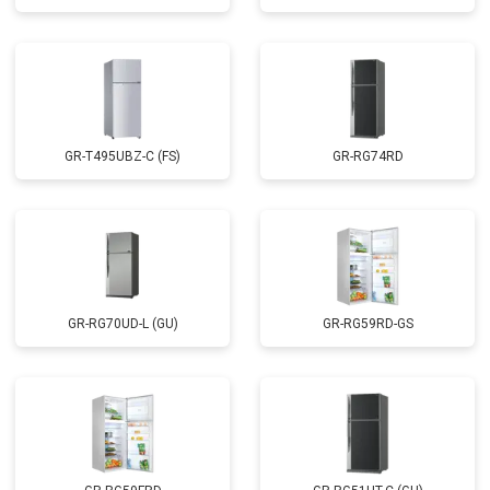
GR-T495UBZ-C (FS)
GR-RG74RD
GR-RG70UD-L (GU)
GR-RG59RD-GS