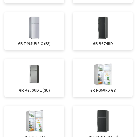
GR-T495UBZ-C (FS)
GR-RG74RD
GR-RG70UD-L (GU)
GR-RG59RD-GS