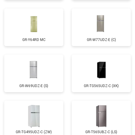
GR-Y64RD MC
GR-W77UDZ-E (C)
GR-W69UDZ-E (S)
GR-TG565UDZ-C (XK)
GR-TG495UDZ-C (ZW)
GR-T565UBZ-C (LS)