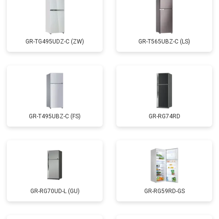
GR-TG495UDZ-C (ZW)
GR-T565UBZ-C (LS)
GR-T495UBZ-C (FS)
GR-RG74RD
GR-RG70UD-L (GU)
GR-RG59RD-GS