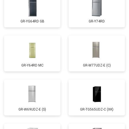
GR-YG64RD GB
GR-Y74RD
GR-Y64RD MC
GR-W77UDZ-E (C)
GR-W69UDZ-E (S)
GR-TG565UDZ-C (XK)