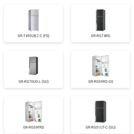
GR-T495UBZ-C (FS)
GR-RG74RD
GR-RG70UD-L (GU)
GR-RG59RD-GS
GR-RG59FRD
GR-RG51UT-C (GU)