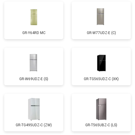
GR-Y64RD MC
GR-W77UDZ-E (C)
GR-W69UDZ-E (S)
GR-TG565UDZ-C (XK)
GR-TG495UDZ-C (ZW)
GR-T565UBZ-C (LS)