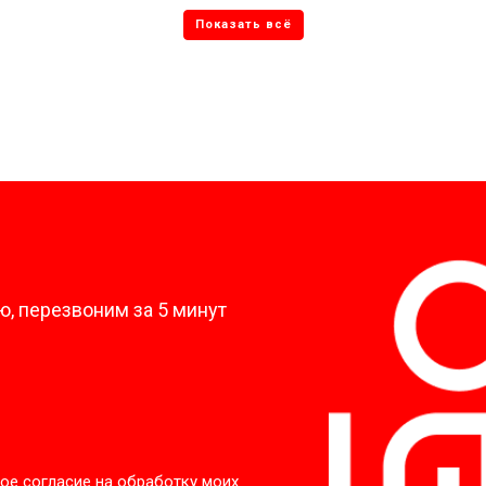
от 80 мин
о
от 60 мин
о
от 70 мин
о
?
, перезвоним за 5 минут
ое согласие на обработку моих