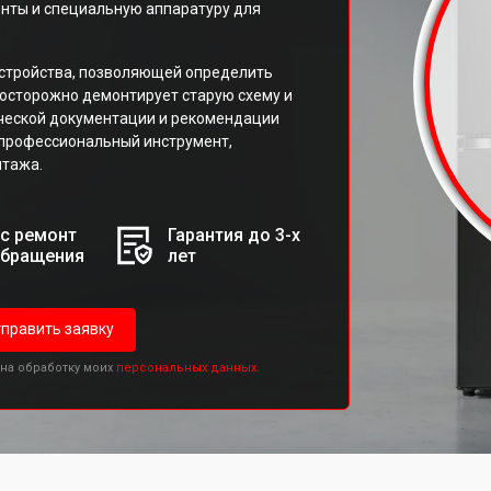
ты и специальную аппаратуру для
устройства, позволяющей определить
 осторожно демонтирует старую схему и
ческой документации и рекомендации
 профессиональный инструмент,
нтажа.
с ремонт
Гарантия до 3-х
обращения
лет
править заявку
 на обработку моих
персональных данных.