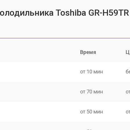
холодильника Toshiba GR-H59TR
Время
Ц
от 10 мин
б
от 70 мин
о
от 50 мин
о