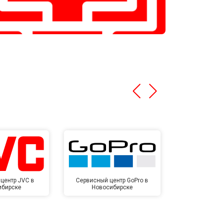
центр JVC в
Сервисный центр GoPro в
Сервисный ц
ибирске
Новосибирске
Новос