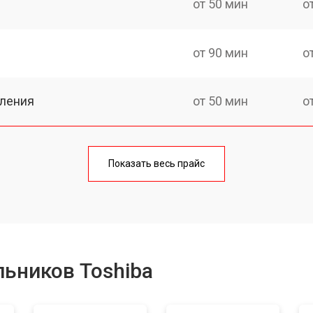
от 50 мин
о
от 90 мин
о
еления
от 50 мин
о
от 80 мин
о
Показать весь прайс
от 50 мин
о
от 100 мин
о
ьников Toshiba
от 50 мин
о