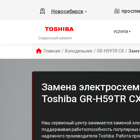
проспек
Новосибирск
▼
УСЛУГИ
Сервисный ремонт
Главная
/
Холодильник
/
GR-H59TR CX
/
Заме
Замена электросхе
Toshiba GR-H59TR C
Наш сервисный центр занимается заменой эле
поддерживая работоспособность популярных м
надежного производителя Toshiba. Работа пр