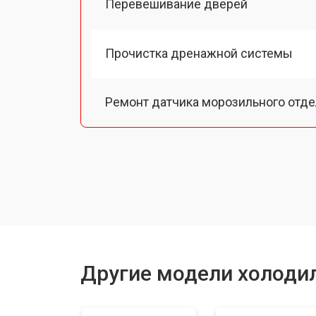
Перевешивание дверей
Прочистка дренажной системы
Ремонт датчика морозильного отд
Ремонт испарителя
Устранение засора трубопровода
Замена трубопровода
Другие модели холодил
Замена таймера