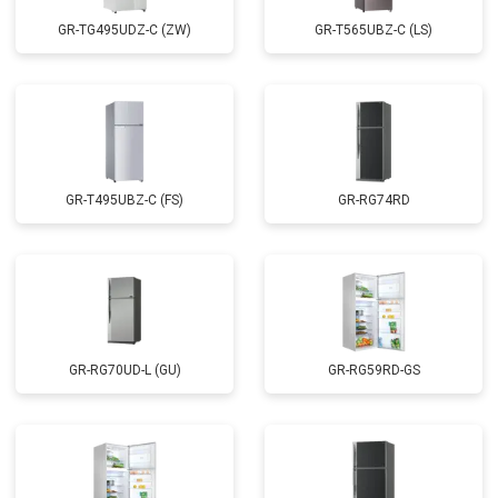
GR-TG495UDZ-C (ZW)
GR-T565UBZ-C (LS)
GR-T495UBZ-C (FS)
GR-RG74RD
GR-RG70UD-L (GU)
GR-RG59RD-GS