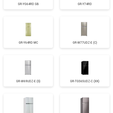
GR-YG64RD GB
GR-Y74RD
GR-Y64RD MC
GR-W77UDZ-E (C)
GR-W69UDZ-E (S)
GR-TG565UDZ-C (XK)