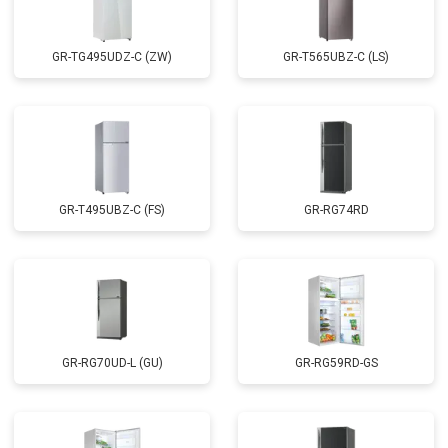
GR-TG495UDZ-C (ZW)
GR-T565UBZ-C (LS)
GR-T495UBZ-C (FS)
GR-RG74RD
GR-RG70UD-L (GU)
GR-RG59RD-GS