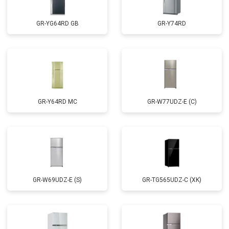
GR-YG64RD GB
GR-Y74RD
GR-Y64RD MC
GR-W77UDZ-E (C)
GR-W69UDZ-E (S)
GR-TG565UDZ-C (XK)