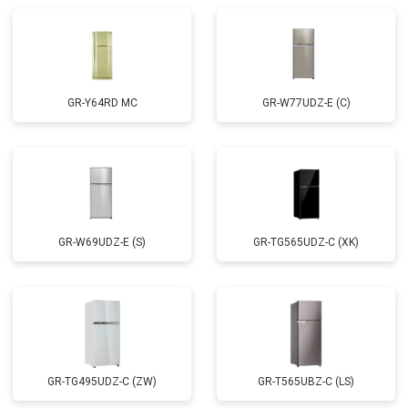
GR-Y64RD MC
GR-W77UDZ-E (C)
GR-W69UDZ-E (S)
GR-TG565UDZ-C (XK)
GR-TG495UDZ-C (ZW)
GR-T565UBZ-C (LS)