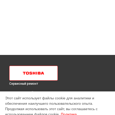
Сервисный ремонт
ВЫБЕРИ СВОЙ ГОРОД
Этот сайт использует файлы cookie для аналитики и
Диагностика холодильника GR-H74RDA MS Toshiba в
обеспечения наилучшего пользовательского опыта.
Краснодаре
Продолжая использовать этот сайт, вы соглашаетесь с
Диагностика холодильника GR-H74RDA MS Toshiba в
использованием файлов cookie.
Политика