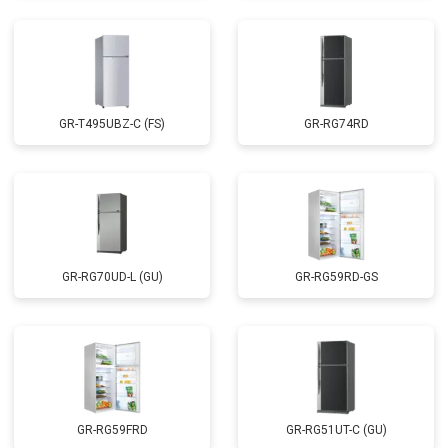
GR-T495UBZ-C (FS)
GR-RG74RD
GR-RG70UD-L (GU)
GR-RG59RD-GS
GR-RG59FRD
GR-RG51UT-C (GU)