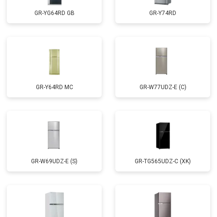
GR-YG64RD GB
GR-Y74RD
GR-Y64RD MC
GR-W77UDZ-E (C)
GR-W69UDZ-E (S)
GR-TG565UDZ-C (XK)