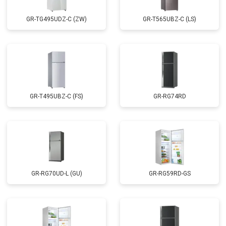
GR-TG495UDZ-C (ZW)
GR-T565UBZ-C (LS)
GR-T495UBZ-C (FS)
GR-RG74RD
GR-RG70UD-L (GU)
GR-RG59RD-GS