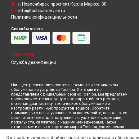
Ремонт микроволновой печи ER-A7R(S) Toshiba в
г. Новосибирск, проспект Карла Маркса, 30
Красноярске
info@toshiba-servise.ru
Ремонт микроволновой печи ER-A7R(S) Toshiba в
Перми
Политика конфиденциальности
Ремонт микроволновой печи ER-A7R(S) Toshiba в
Ульяновске
Способы оплаты
Ремонт микроволновой печи ER-A7R(S) Toshiba в
Кирове
Ремонт микроволновой печи ER-A7R(S) Toshiba в
Москве
Ремонт микроволновой печи ER-A7R(S) Toshiba в
Санкт-
Петербурге
ПАРТНЁРЫ
Служба дезинфекции
Наш центр специализируется на ремонте и техническом
обслуживании устройств Toshiba. Хотя мы и не
представляем официальный сервис Toshiba, мы предлагаем
высококачественные услуги постгарантийного ремонта,
включая диагностику, техническое обслуживание и
настройку различных продуктов Тошиба. Обратите
внимание, что цены, указанные на нашем сайте, не являются
окончательными; для получения актуальной информации,
пожалуйста, свяжитесь с нашими менеджерами. Также
стоит отметить, что торговая марка Toshiba, упоминаемая
на нашем сайте, зарегистрирована и используется нами
только для информационных целей.
Этот сайт использует файлы cookie для аналитики и обеспечен