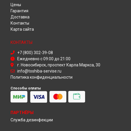
Замена тачпада ноутбука Toshiba в
Самаре
Цены
Замена тачпада ноутбука Toshiba в
Омске
Гарантия
Замена тачпада ноутбука Toshiba в
Красноярске
Доставка
Замена тачпада ноутбука Toshiba в
Перми
Контакты
Замена тачпада ноутбука Toshiba в
Ульяновске
Карта сайта
Замена тачпада ноутбука Toshiba в
Кирове
Замена тачпада ноутбука Toshiba в
Москве
КОНТАКТЫ
Замена тачпада ноутбука Toshiba в
Санкт-Петербурге
+7 (800) 302-39-08
Ежедневно с 09:00 до 21:00
г. Новосибирск, проспект Карла Маркса, 30
info@toshiba-servise.ru
Политика конфиденциальности
Способы оплаты
ПАРТНЁРЫ
Служба дезинфекции