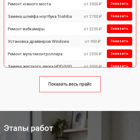
Ремонт южного моста
от 3500 ₽
Заказать
Замена шлейфа ноутбука Toshiba
от 2700 ₽
Заказать
Ремонт вебкамеры
от 2250 ₽
Заказать
Установка драйверов Windows
от 950 ₽
Заказать
Ремонт мультиконтроллера
от 2300 ₽
Заказать
Замена жесткого диска HDD/SSD
от 3300 ₽
Заказать
Замена разъема HDMI
от 3800 ₽
Заказать
Показать весь прайс
Замена клавиатуры
от 2900 ₽
Заказать
Замена аккумулятора
от 1200 ₽
Заказать
Замена материнской платы
от 2300 ₽
Заказать
Этапы работ
Замена матрицы ноутбука Toshiba
от 2300 ₽
Заказать