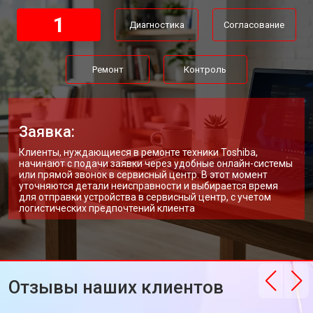
Замена Wi-Fi ноутбука Toshiba
от 2200 ₽
Заказать
1
Диагностика
Согласование
Ремонт цепи питания
от 3500 ₽
Заказать
Замена USB порта
от 2200 ₽
Заказать
Ремонт
Контроль
Замена звуковой карты
от 1700 ₽
Заказать
Замена кулера ноутбука Toshiba
от 2600 ₽
Заказать
Заявка:
Замена микрофона
от 2600 ₽
Заказать
Клиенты, нуждающиеся в ремонте техники Toshiba,
начинают с подачи заявки через удобные онлайн-системы
Замена оперативной памяти
от 1100 ₽
Заказать
или прямой звонок в сервисный центр. В этот момент
уточняются детали неисправности и выбирается время
для отправки устройства в сервисный центр, с учетом
Прошивка BIOS ноутбука Toshiba
от 1500 ₽
Заказать
логистических предпочтений клиента
Замена северного моста
от 3500 ₽
Заказать
Ремонт петель ноутбука Toshiba
от 3990 ₽
Заказать
Отзывы наших клиентов