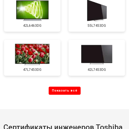
42L6463DG
55L7453DG
47L7453DG
42L7453DG
Сертификаты инженеров Toshiba