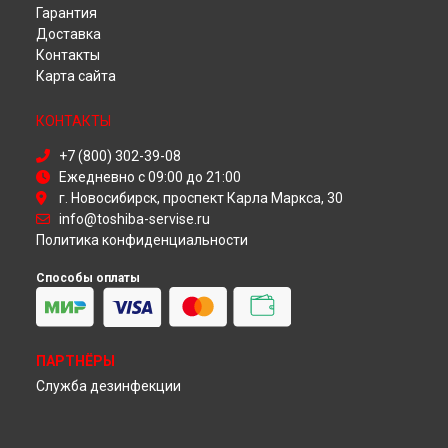
Гарантия
Ремонт телевизора 32D3753 Toshiba в
Красноярске
Доставка
Ремонт телевизора 32D3753 Toshiba в
Перми
Контакты
Ремонт телевизора 32D3753 Toshiba в
Ульяновске
Карта сайта
Ремонт телевизора 32D3753 Toshiba в
Кирове
Ремонт телевизора 32D3753 Toshiba в
Москве
КОНТАКТЫ
Ремонт телевизора 32D3753 Toshiba в
Санкт-Петербурге
+7 (800) 302-39-08
Ежедневно с 09:00 до 21:00
г. Новосибирск, проспект Карла Маркса, 30
info@toshiba-servise.ru
Политика конфиденциальности
Способы оплаты
ПАРТНЁРЫ
Служба дезинфекции