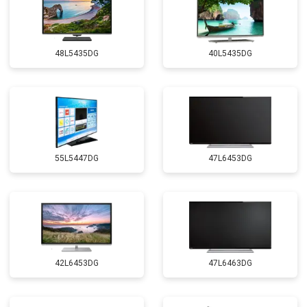
48L5435DG
40L5435DG
55L5447DG
47L6453DG
42L6453DG
47L6463DG