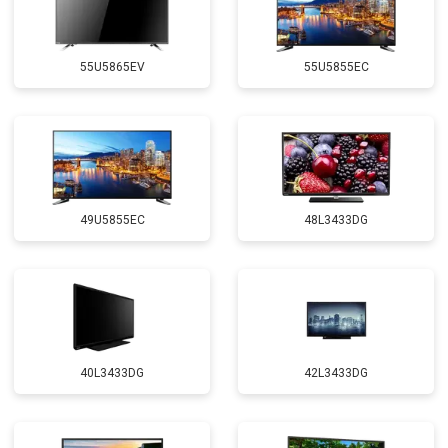
55U5865EV
55U5855EC
49U5855EC
48L3433DG
40L3433DG
42L3433DG