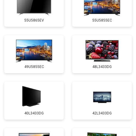
55U5865EV
55U5855EC
49U5855EC
48L3433DG
40L3433DG
42L3433DG