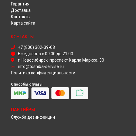
Гарантия
Ремонт телевизора 32S3653 Toshiba в
Красноярске
Доставка
Ремонт телевизора 32S3653 Toshiba в
Перми
Контакты
Ремонт телевизора 32S3653 Toshiba в
Ульяновске
Карта сайта
Ремонт телевизора 32S3653 Toshiba в
Кирове
Ремонт телевизора 32S3653 Toshiba в
Москве
КОНТАКТЫ
Ремонт телевизора 32S3653 Toshiba в
Санкт-Петербурге
+7 (800) 302-39-08
Ежедневно с 09:00 до 21:00
г. Новосибирск, проспект Карла Маркса, 30
info@toshiba-servise.ru
Политика конфиденциальности
Способы оплаты
ПАРТНЁРЫ
Служба дезинфекции