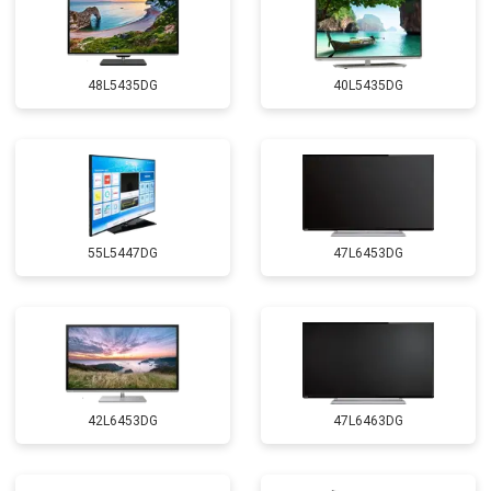
48L5435DG
40L5435DG
55L5447DG
47L6453DG
42L6453DG
47L6463DG