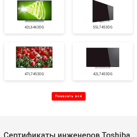
42L6463DG
55L7453DG
47L7453DG
42L7453DG
Сертификаты инженеров Toshiba