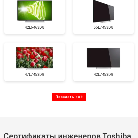
42L6463DG
55L7453DG
47L7453DG
42L7453DG
Сертификаты инженеров Toshiba