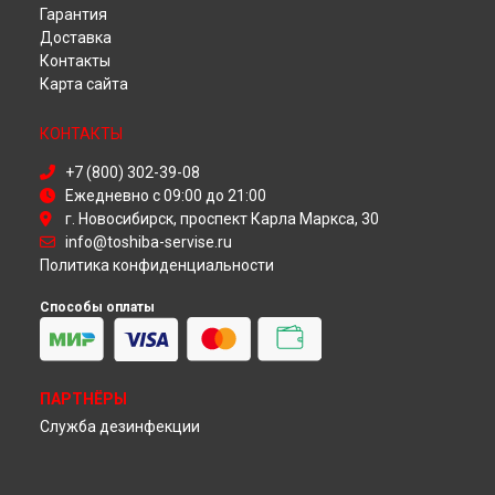
Гарантия
Ремонт телевизора 32W1753 Toshiba в
Красноярске
Доставка
Ремонт телевизора 32W1753 Toshiba в
Перми
Контакты
Ремонт телевизора 32W1753 Toshiba в
Ульяновске
Карта сайта
Ремонт телевизора 32W1753 Toshiba в
Кирове
Ремонт телевизора 32W1753 Toshiba в
Москве
КОНТАКТЫ
Ремонт телевизора 32W1753 Toshiba в
Санкт-Петербурге
+7 (800) 302-39-08
Ежедневно с 09:00 до 21:00
г. Новосибирск, проспект Карла Маркса, 30
info@toshiba-servise.ru
Политика конфиденциальности
Способы оплаты
ПАРТНЁРЫ
Служба дезинфекции