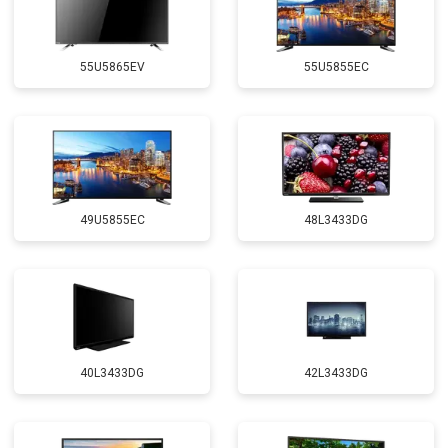
55U5865EV
55U5855EC
49U5855EC
48L3433DG
40L3433DG
42L3433DG