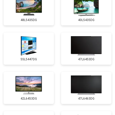
48L5435DG
40L5435DG
55L5447DG
47L6453DG
42L6453DG
47L6463DG