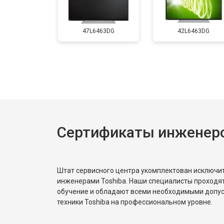
Замена матрицы
47L6463DG
42L6463DG
Прошивка
Замена трансформаторов подсветк
Сертификаты инженеро
Штат сервисного центра укомплектован исключ
инженерами Toshiba. Наши специалисты проходя
обучение и обладают всеми необходимыми допу
техники Toshiba на профессиональном уровне.