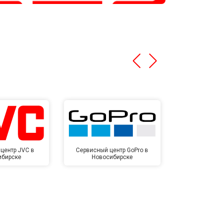
центр JVC в
Сервисный центр GoPro в
Сервисный ц
ибирске
Новосибирске
Новос