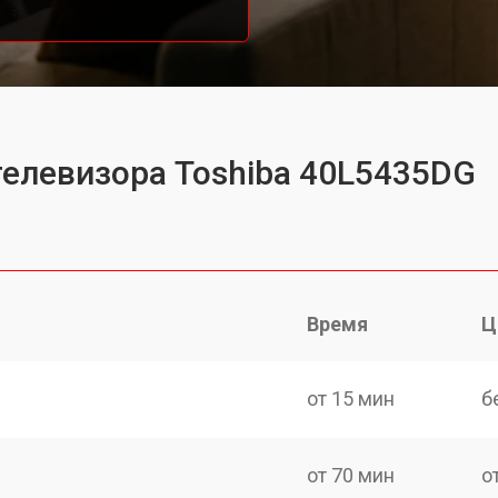
телевизора Toshiba 40L5435DG
Время
Ц
от 15 мин
б
от 70 мин
о