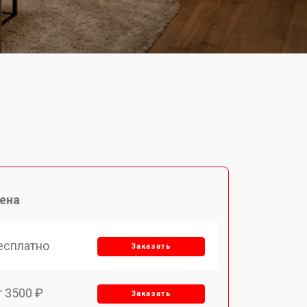
ена
есплатно
Заказать
т 3500 ₽
Заказать