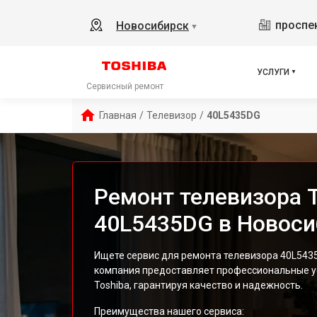
проспек
Новосибирск
▼
УСЛУГИ
Сервисный ремонт
Главная
/
Телевизор
/
40L5435DG
Ремонт телевизора T
40L5435DG в Новоси
Ищете сервис для ремонта телевизора 40L543
компания предоставляет профессиональные ус
Toshiba, гарантируя качество и надежность.
Преимущества нашего сервиса: