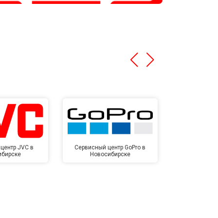
центр JVC в
Сервисный центр GoPro в
Сервисный ц
ибирске
Новосибирске
Новос