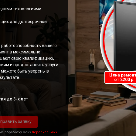
дними технологиями
ющих для долгосрочной
ь работоспособность вашего
монт в максимально
ышают свою квалификацию,
иям и предоставлять услуги
 можете быть уверены в
Цена ремон
зультате.
от 2200 р.
ия до 3-х лет
править заявку
 на обработку моих
персональных