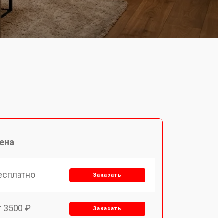
ена
есплатно
Заказать
т 3500 ₽
Заказать