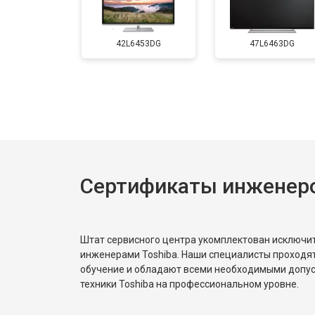
Замена матрицы
42L6453DG
47L6463DG
Прошивка
Замена трансформаторов подсветк
Сертификаты инженеро
Штат сервисного центра укомплектован исключ
инженерами Toshiba. Наши специалисты проходя
обучение и обладают всеми необходимыми допу
техники Toshiba на профессиональном уровне.