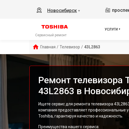
проспек
Новосибирск
▼
УСЛУГИ
Сервисный ремонт
Главная
/
Телевизор
/
43L2863
Ремонт телевизора T
43L2863 в Новосиби
Ищете сервис для ремонта телевизора 43L286
компания предоставляет профессиональные ус
Toshiba, гарантируя качество и надежность.
Преимущества нашего сервиса: