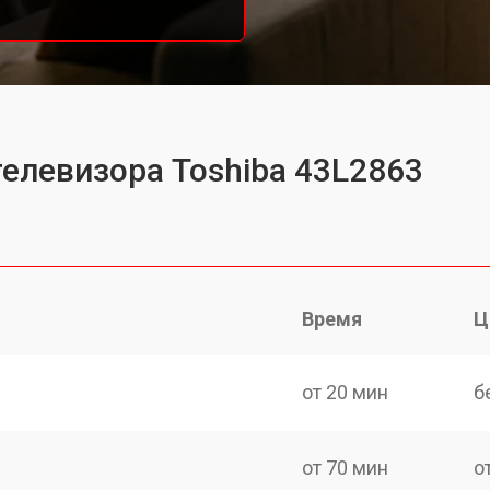
телевизора Toshiba 43L2863
Время
Ц
от 20 мин
б
от 70 мин
о