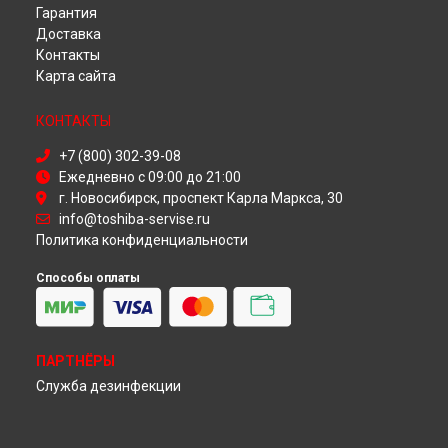
Гарантия
Ремонт телевизора 49L2863 Toshiba в
Красноярске
Доставка
Ремонт телевизора 49L2863 Toshiba в
Перми
Контакты
Ремонт телевизора 49L2863 Toshiba в
Ульяновске
Карта сайта
Ремонт телевизора 49L2863 Toshiba в
Кирове
Ремонт телевизора 49L2863 Toshiba в
Москве
КОНТАКТЫ
Ремонт телевизора 49L2863 Toshiba в
Санкт-Петербурге
+7 (800) 302-39-08
Ежедневно с 09:00 до 21:00
г. Новосибирск, проспект Карла Маркса, 30
info@toshiba-servise.ru
Политика конфиденциальности
Способы оплаты
ПАРТНЁРЫ
Служба дезинфекции