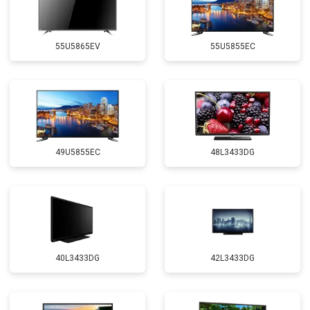
55U5865EV
55U5855EC
49U5855EC
48L3433DG
40L3433DG
42L3433DG