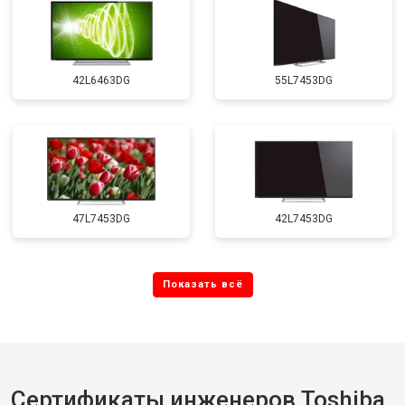
42L6463DG
55L7453DG
47L7453DG
42L7453DG
Сертификаты инженеров Toshiba