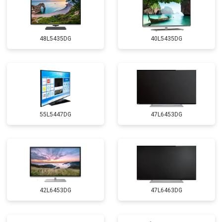
48L5435DG
40L5435DG
55L5447DG
47L6453DG
42L6453DG
47L6463DG