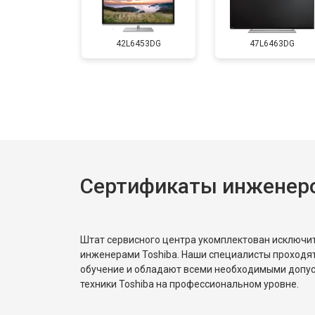
Замена матрицы
42L6453DG
47L6463DG
Прошивка
Замена трансформаторов подсветк
Сертификаты инженеро
Штат сервисного центра укомплектован исключ
инженерами Toshiba. Наши специалисты проходя
обучение и обладают всеми необходимыми допу
техники Toshiba на профессиональном уровне.