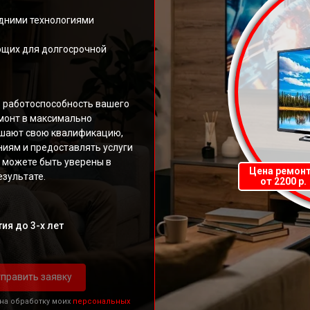
дними технологиями
ющих для долгосрочной
ь работоспособность вашего
монт в максимально
ышают свою квалификацию,
иям и предоставлять услуги
 можете быть уверены в
Цена ремон
зультате.
от 2200 р.
ия до 3-х лет
править заявку
 на обработку моих
персональных