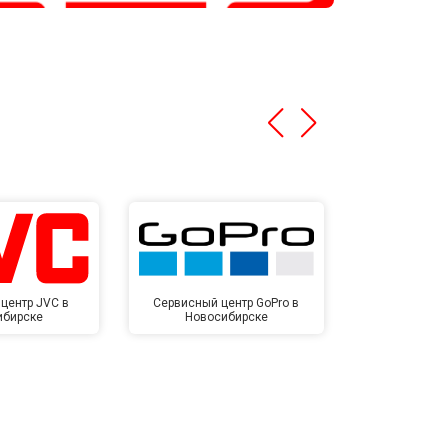
центр JVC в
Сервисный центр GoPro в
Сервисный ц
ибирске
Новосибирске
Новос