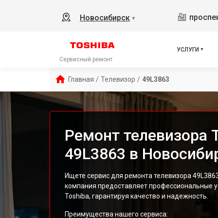
проспек
Новосибирск
▼
УСЛУГИ
Сервисный ремонт
Главная
/
Телевизор
/
49L3863
Ремонт телевизора T
49L3863 в Новосиби
Ищете сервис для ремонта телевизора 49L386
компания предоставляет профессиональные ус
Toshiba, гарантируя качество и надежность.
Преимущества нашего сервиса: