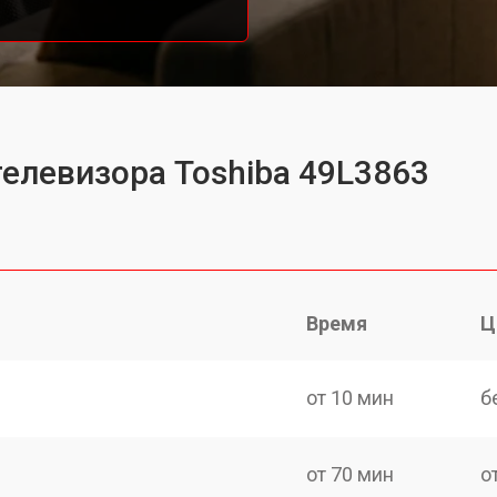
телевизора Toshiba 49L3863
Время
Ц
от 10 мин
б
от 70 мин
о