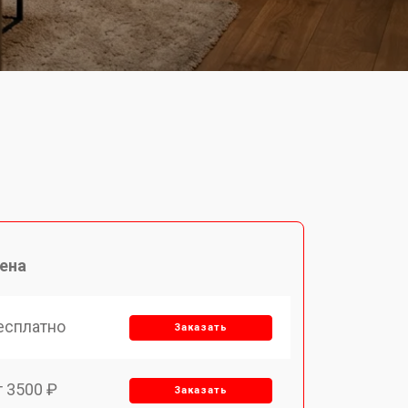
ена
есплатно
Заказать
т 3500 ₽
Заказать