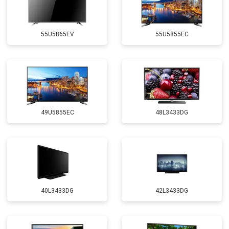
55U5865EV
55U5855EC
49U5855EC
48L3433DG
40L3433DG
42L3433DG