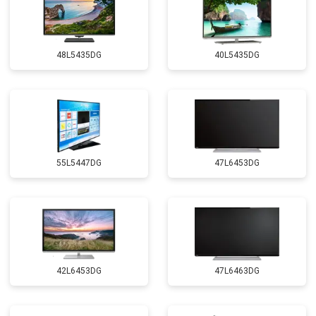
48L5435DG
40L5435DG
55L5447DG
47L6453DG
42L6453DG
47L6463DG