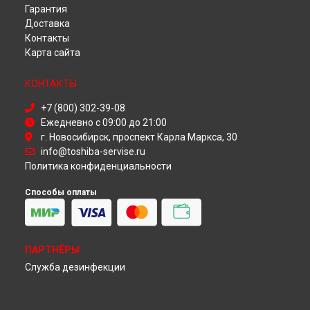
Гарантия
Ремонт телевизора 50L2556 Toshiba в
Красноярске
Доставка
Ремонт телевизора 50L2556 Toshiba в
Перми
Контакты
Ремонт телевизора 50L2556 Toshiba в
Ульяновске
Карта сайта
Ремонт телевизора 50L2556 Toshiba в
Кирове
Ремонт телевизора 50L2556 Toshiba в
Москве
КОНТАКТЫ
Ремонт телевизора 50L2556 Toshiba в
Санкт-Петербурге
+7 (800) 302-39-08
Ежедневно с 09:00 до 21:00
г. Новосибирск, проспект Карла Маркса, 30
info@toshiba-servise.ru
Политика конфиденциальности
Способы оплаты
ПАРТНЁРЫ
Служба дезинфекции