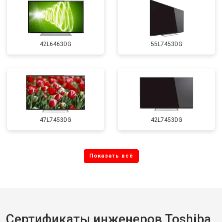
42L6463DG
55L7453DG
47L7453DG
42L7453DG
Сертификаты инженеров Toshiba