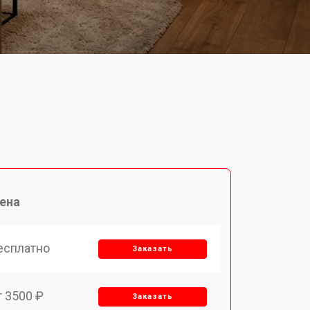
ена
есплатно
Заказать
т 3500 ₽
Заказать