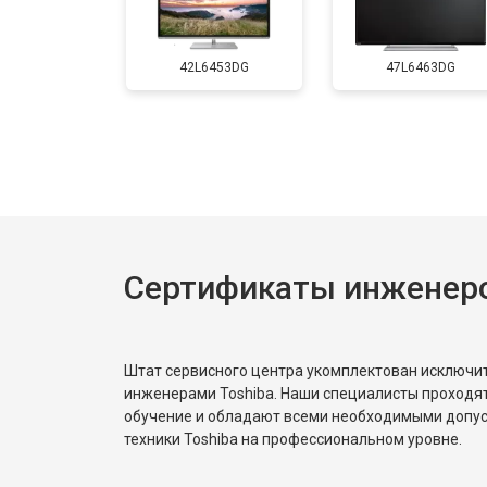
Замена матрицы
42L6453DG
47L6463DG
Прошивка
Замена трансформаторов подсветк
Сертификаты инженеро
Штат сервисного центра укомплектован исключ
инженерами Toshiba. Наши специалисты проходя
обучение и обладают всеми необходимыми допу
техники Toshiba на профессиональном уровне.