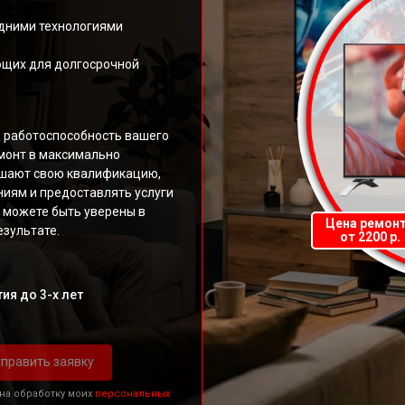
дними технологиями
ющих для долгосрочной
ь работоспособность вашего
монт в максимально
ышают свою квалификацию,
иям и предоставлять услуги
 можете быть уверены в
Цена ремон
зультате.
от 2200 р.
ия до 3-х лет
править заявку
 на обработку моих
персональных