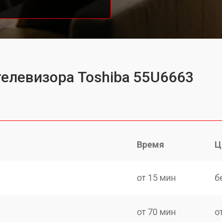
телевизора Toshiba 55U6663
Время
Ц
от 15 мин
б
от 70 мин
о