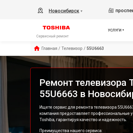
проспек
Новосибирск
▼
УСЛУГИ
Сервисный ремонт
Главная
/
Телевизор
/
55U6663
Ремонт телевизора T
55U6663 в Новосиби
Ищете сервис для ремонта телевизора 55U666
компания предоставляет профессиональные ус
Toshiba, гарантируя качество и надежность.
Преимущества нашего сервиса: