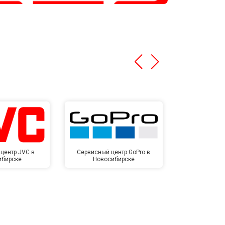
центр JVC в
Сервисный центр GoPro в
Сервисный ц
ибирске
Новосибирске
Новос