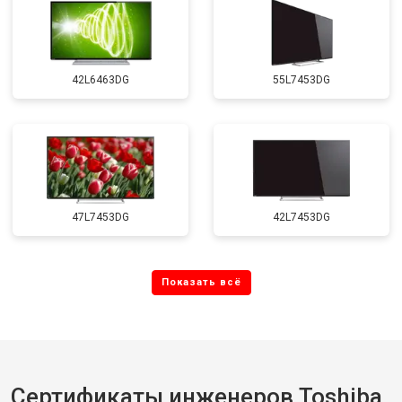
42L6463DG
55L7453DG
47L7453DG
42L7453DG
Сертификаты инженеров Toshiba