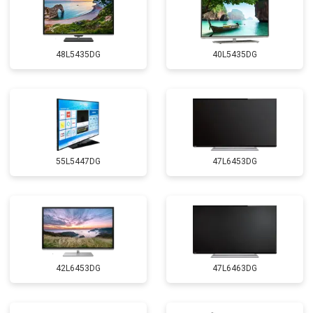
48L5435DG
40L5435DG
55L5447DG
47L6453DG
42L6453DG
47L6463DG