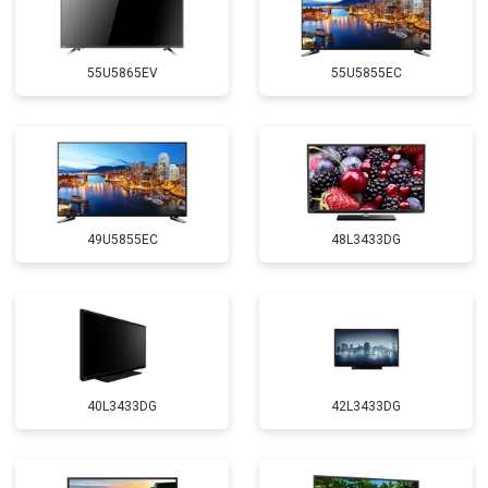
55U5865EV
55U5855EC
49U5855EC
48L3433DG
40L3433DG
42L3433DG