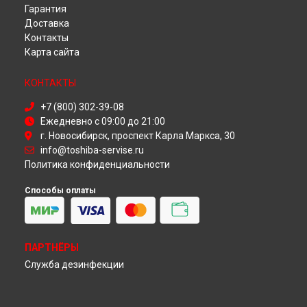
Гарантия
Ремонт телевизора 55U6863 Toshiba в
Красноярске
Доставка
Ремонт телевизора 55U6863 Toshiba в
Перми
Контакты
Ремонт телевизора 55U6863 Toshiba в
Ульяновске
Карта сайта
Ремонт телевизора 55U6863 Toshiba в
Кирове
Ремонт телевизора 55U6863 Toshiba в
Москве
КОНТАКТЫ
Ремонт телевизора 55U6863 Toshiba в
Санкт-Петербурге
+7 (800) 302-39-08
Ежедневно с 09:00 до 21:00
г. Новосибирск, проспект Карла Маркса, 30
info@toshiba-servise.ru
Политика конфиденциальности
Способы оплаты
ПАРТНЁРЫ
Служба дезинфекции