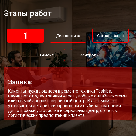
Прошивка телевизора Toshiba
от 3900 ₽
Заказать
Этапы работ
Замена трансформаторов
от 4800 ₽
Заказать
подсветки
1
Диагностика
Согласование
Ремонт
Контроль
Заявка:
Клиенты, нуждающиеся в ремонте техники Toshiba,
начинают с подачи заявки через удобные онлайн-системы
или прямой звонок в сервисный центр. В этот момент
уточняются детали неисправности и выбирается время
для отправки устройства в сервисный центр, с учетом
логистических предпочтений клиента