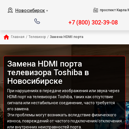
Новосибирск
проспект Карла 
▼
+7 (800) 302-39-08
Главная
/
Телевизор
/
Замена HDMI порта
Замена HDMI порта
телевизора Toshiba в
Новосибирске
При нарушениях в передаче изображения или звука через
HDMI порт на телевизорах Toshiba, таких как отсутствие
сигнала или нестабильное соединение, часто требуется
его замена.
Эти проблемы могут возникать вследствие физического
износа, повреждений от частого подключения/отключения
или внутренних неисправностей порта.