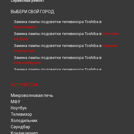
Сервисный ремонт
ВЫБЕРИ СВОЙ ГОРОД
Замена лампы подсветки телевизора Toshiba в
Краснодаре
Замена лампы подсветки телевизора Toshiba в
Ростове-
на-Дону
Замена лампы подсветки телевизора Toshiba в
Нижнем
Новгороде
Замена лампы подсветки телевизора Toshiba в
Новосибирске
Замена лампы подсветки телевизора Toshiba в
Челябинске
Замена лампы подсветки телевизора Toshiba в
УСТРОЙСТВА
Екатеринбурге
Замена лампы подсветки телевизора Toshiba в
Казани
Микроволновая печь
Замена лампы подсветки телевизора Toshiba в
Уфе
МФУ
Замена лампы подсветки телевизора Toshiba в
Воронеже
Ноутбук
Телевизор
Замена лампы подсветки телевизора Toshiba в
Волгограде
Холодильник
Замена лампы подсветки телевизора Toshiba в
Барнауле
Саундбар
Кондиционер
Замена лампы подсветки телевизора Toshiba в
Ижевске