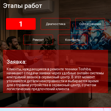
Этапы работ
Замена трансформаторов
от 4800 ₽
Заказать
подсветки
1
Диагностика
Согласование
Ремонт
Контроль
Заявка:
Клиенты, нуждающиеся в ремонте техники Toshiba,
начинают с подачи заявки через удобные онлайн-системы
или прямой звонок в сервисный центр. В этот момент
уточняются детали неисправности и выбирается время
для отправки устройства в сервисный центр, с учетом
логистических предпочтений клиента